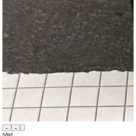
←
→
Såld