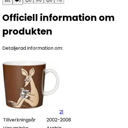
👍
1
❤️
0
😊
0
🎉
0
😍
0
✨
0
Officiell information om
produkten
Detaljerad information om:
21
Tillverkningsår
2002-2008