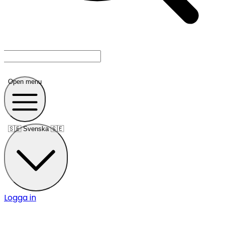
Open menu
🇸🇪
Svenska 🇸🇪
Logga in