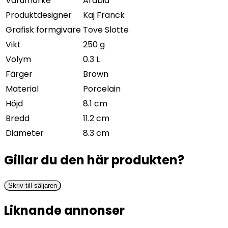
Varumärke
Arabia
Produktdesigner
Kaj Franck
Grafisk formgivare
Tove Slotte
Vikt
250 g
Volym
0.3 L
Färger
Brown
Material
Porcelain
Höjd
8.1 cm
Bredd
11.2 cm
Diameter
8.3 cm
Gillar du den här produkten?
Skriv till säljaren
Liknande annonser