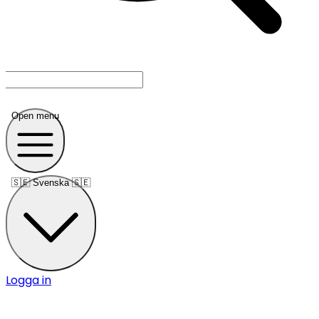
Open menu
🇸🇪
Svenska 🇸🇪
Logga in