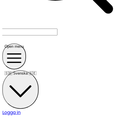
Open menu
🇸🇪
Svenska 🇸🇪
Logga in