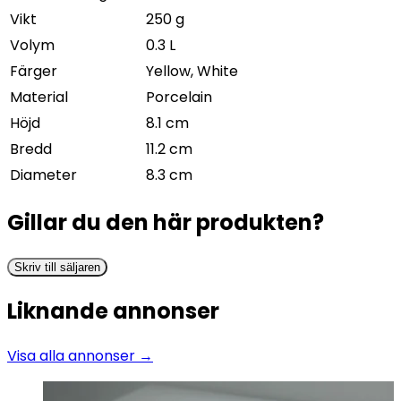
Vikt
250 g
Volym
0.3 L
Färger
Yellow, White
Material
Porcelain
Höjd
8.1 cm
Bredd
11.2 cm
Diameter
8.3 cm
Gillar du den här produkten?
Skriv till säljaren
Liknande annonser
Visa alla annonser →