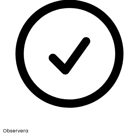
info@nordicmugs.com
+45 53 80 69 43
Om oss
Annonser
Börja sälja
Alla muminmuggar
Fazers Muminmugg
Muminkaraktärerna
Mumindagen
Limited edition Muminmuggar
Hem muggen
Så här skapar du en annons
Villkor
Integritetspolicy
Observera