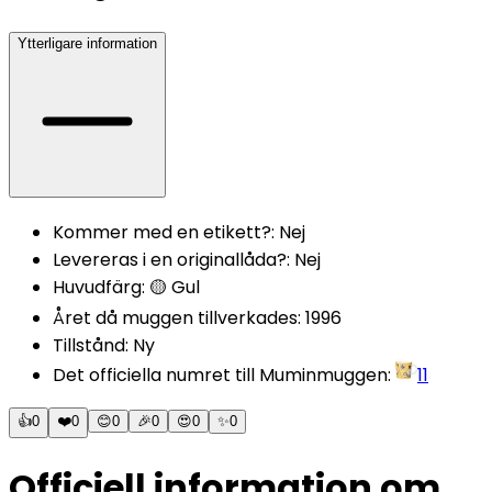
Ytterligare information
Kommer med en etikett?
:
Nej
Levereras i en originallåda?
:
Nej
Huvudfärg
:
🟡 Gul
Året då muggen tillverkades
:
1996
Tillstånd
:
Ny
Det officiella numret till Muminmuggen
:
11
👍
0
❤️
0
😊
0
🎉
0
😍
0
✨
0
Officiell information om