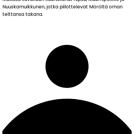
Nuuskamuikkunen, jotka piilottelevat Möröltä oman
telttansa takana.