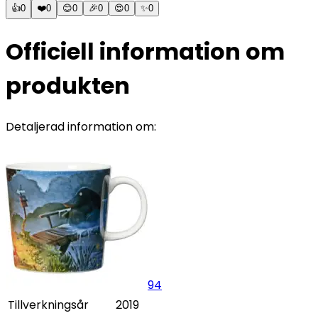
👍
0
❤️
0
😊
0
🎉
0
😍
0
✨
0
Officiell information om
produkten
Detaljerad information om:
94
Tillverkningsår
2019