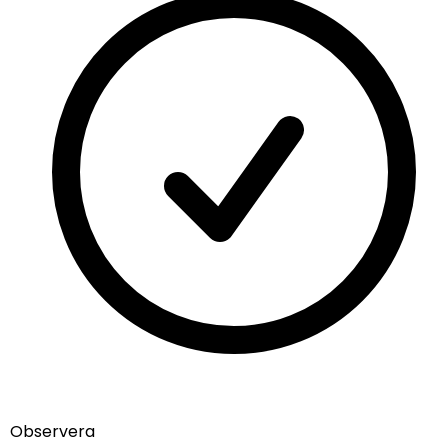
info@nordicmugs.com
+45 53 80 69 43
Om oss
Annonser
Börja sälja
Alla muminmuggar
Fazers Muminmugg
Muminkaraktärerna
Mumindagen
Limited edition Muminmuggar
Hem muggen
Så här skapar du en annons
Villkor
Integritetspolicy
Observera
Returpolicy