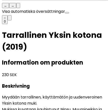
←
→
Visa automatiska översättningar
0
Tarrallinen Yksin kotona
(2019)
Information om produkten
230
SEK
Beskrivning
Myydään tarrallinen, käyttämätön ja uudenveroinen
Yksin kotona muki.
Mukissa kuvataan kauhistunut Nipsu, Muumipeikko ja