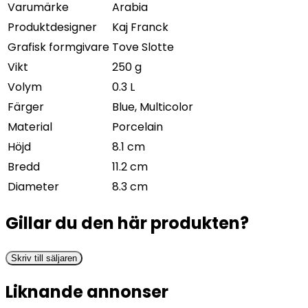
Varumärke
Arabia
Produktdesigner
Kaj Franck
Grafisk formgivare
Tove Slotte
Vikt
250 g
Volym
0.3 L
Färger
Blue, Multicolor
Material
Porcelain
Höjd
8.1 cm
Bredd
11.2 cm
Diameter
8.3 cm
Gillar du den här produkten?
Skriv till säljaren
Liknande annonser