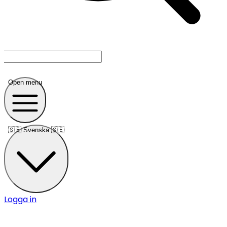
Open menu
🇸🇪
Svenska 🇸🇪
Logga in