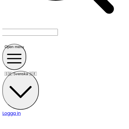
Open menu
🇸🇪
Svenska 🇸🇪
Logga in