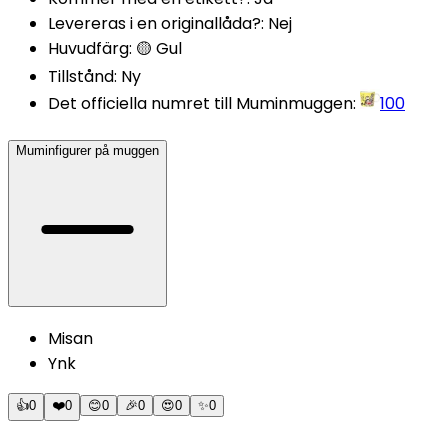
Levereras i en originallåda?
:
Nej
Huvudfärg
:
🟡 Gul
Tillstånd
:
Ny
Det officiella numret till Muminmuggen
:
100
Muminfigurer på muggen
Misan
Ynk
👍
0
❤️
0
😊
0
🎉
0
😍
0
✨
0