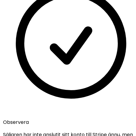
info@nordicmugs.com
+45 53 80 69 43
Om oss
Annonser
Börja sälja
Alla muminmuggar
Fazers Muminmugg
Muminkaraktärerna
Mumindagen
Limited edition Muminmuggar
Hem muggen
Så här skapar du en annons
Villkor
Integritetspolicy
Observera
Returpolicy
Säljaren har inte anslutit sitt konto till Stripe ännu, men