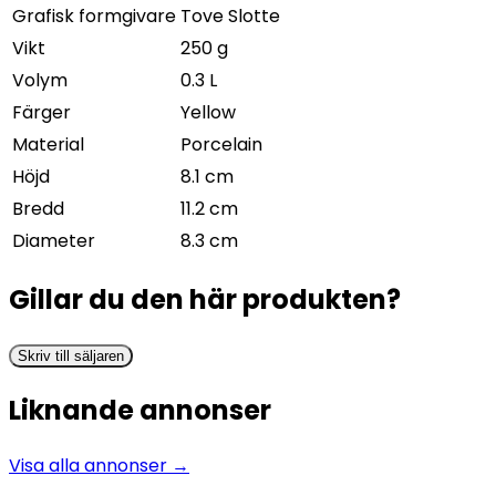
Grafisk formgivare
Tove Slotte
Vikt
250 g
Volym
0.3 L
Färger
Yellow
Material
Porcelain
Höjd
8.1 cm
Bredd
11.2 cm
Diameter
8.3 cm
Gillar du den här produkten?
Skriv till säljaren
Liknande annonser
Visa alla annonser →