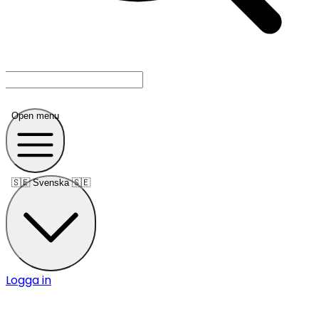
Open menu
🇸🇪
Svenska 🇸🇪
Logga in