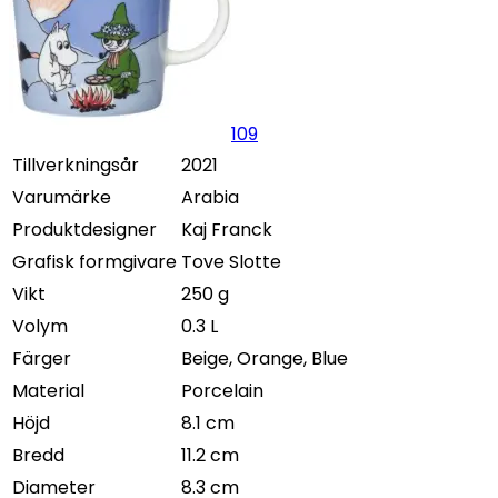
109
Tillverkningsår
2021
Varumärke
Arabia
Produktdesigner
Kaj Franck
Grafisk formgivare
Tove Slotte
Vikt
250 g
Volym
0.3 L
Färger
Beige, Orange, Blue
Material
Porcelain
Höjd
8.1 cm
Bredd
11.2 cm
Diameter
8.3 cm