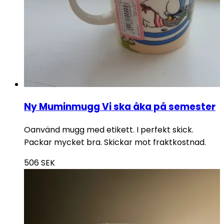
Ny Muminmugg Vi ska åka på semester
Oanvänd mugg med etikett. I perfekt skick.
Packar mycket bra. Skickar mot fraktkostnad.
506
SEK