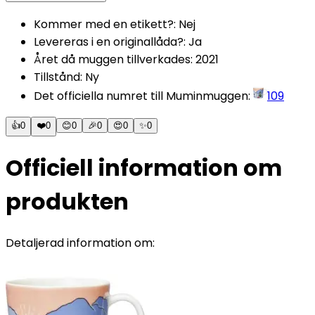
Kommer med en etikett?
:
Nej
Levereras i en originallåda?
:
Ja
Året då muggen tillverkades
:
2021
Tillstånd
:
Ny
Det officiella numret till Muminmuggen
:
109
👍
0
❤️
0
😊
0
🎉
0
😍
0
✨
0
Officiell information om
produkten
Detaljerad information om: