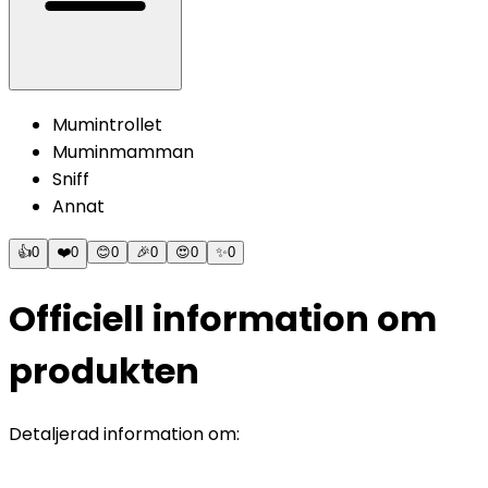
Mumintrollet
Muminmamman
Sniff
Annat
👍
0
❤️
0
😊
0
🎉
0
😍
0
✨
0
Officiell information om
produkten
Detaljerad information om: