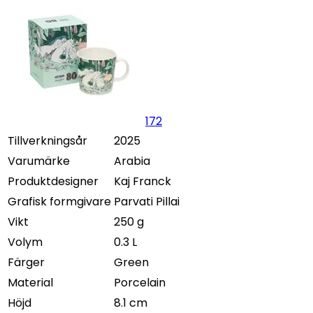
172
Tillverkningsår
2025
Varumärke
Arabia
Produktdesigner
Kaj Franck
Grafisk formgivare
Parvati Pillai
Vikt
250 g
Volym
0.3 L
Färger
Green
Material
Porcelain
Höjd
8.1 cm