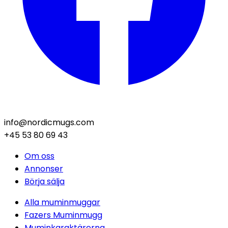
info@nordicmugs.com
+45 53 80 69 43
Om oss
Annonser
Börja sälja
Alla muminmuggar
Fazers Muminmugg
Muminkaraktärerna