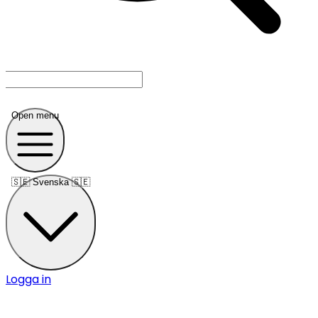
Open menu
🇸🇪
Svenska 🇸🇪
Logga in