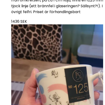
från omkretsen, på ca 1 cm höjd, finns en 0,25 mm
tjock linje (ett brännfel i glaseringen? Sällsynt?!). I
övrigt felfri. Priset är förhandlingsbart
1436
SEK