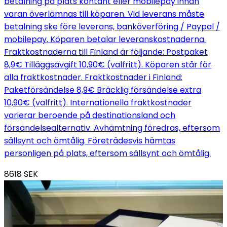
betalning på plats kontant eller mobilepay innan
varan överlämnas till köparen. Vid leverans måste
betalning ske före leverans, banköverföring / Paypal /
mobilepay. Köparen betalar leveranskostnaderna.
Fraktkostnaderna till Finland är följande: Postpaket
8,9€ Tilläggsavgift 10,90€ (valfritt). Köparen står för
alla fraktkostnader. Fraktkostnader i Finland:
Paketförsändelse 8,9€ Bräcklig försändelse extra
10,90€ (valfritt). Internationella fraktkostnader
varierar beroende på destinationsland och
försändelsealternativ. Avhämtning föredras, eftersom
sällsynt och ömtålig. Företrädesvis hämtas
personligen på plats, eftersom sällsynt och ömtålig.
8618
SEK