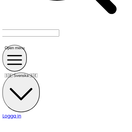
Open menu
🇸🇪
Svenska 🇸🇪
Logga in