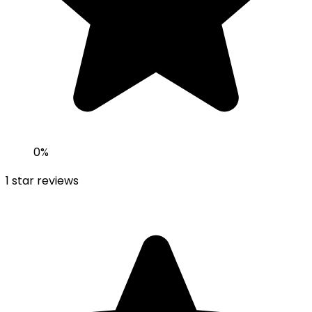
0
%
1
star reviews