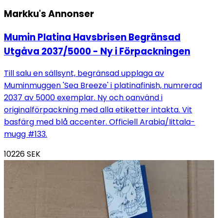
Markku's
Annonser
Mumin Platina Havsbrisen Begränsad
Utgåva 2037/5000 - Ny i Förpackningen
Till salu en sällsynt, begränsad upplaga av
Muminmuggen 'Sea Breeze' i platinafinish, numrerad
2037 av 5000 exemplar. Ny och oanvänd i
originalförpackning med alla etiketter intakta. Vit
basfärg med blå accenter. Officiell Arabia/Iittala-
mugg #133.
10226
SEK