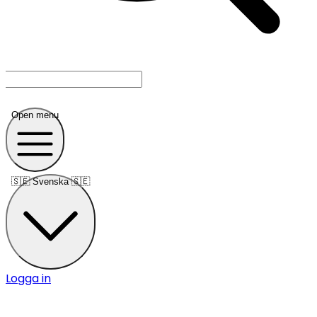
Open menu
🇸🇪
Svenska 🇸🇪
Logga in