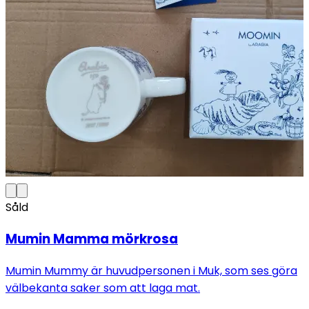
Såld
Mumin Mamma mörkrosa
Mumin Mummy är huvudpersonen i Muk, som ses göra
välbekanta saker som att laga mat.