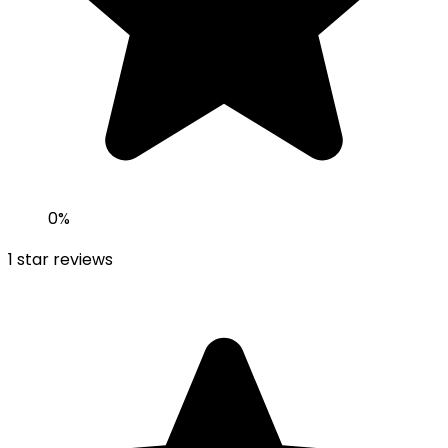
0
%
1
star reviews