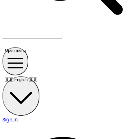
Open menu
🇬🇧
English 🇬🇧
Sign in