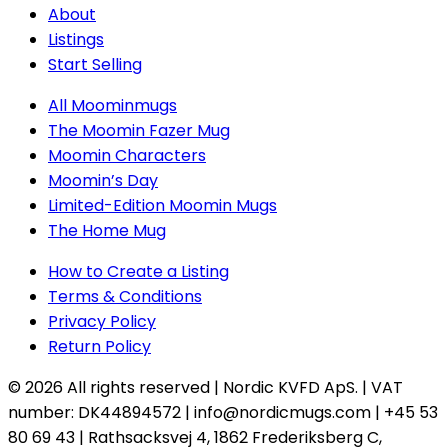
About
Listings
Start Selling
All Moominmugs
The Moomin Fazer Mug
Moomin Characters
Moomin’s Day
Limited-Edition Moomin Mugs
The Home Mug
How to Create a Listing
Terms & Conditions
Privacy Policy
Return Policy
© 2026
All rights reserved
| Nordic KVFD ApS. |
VAT
number:
DK44894572 | info@nordicmugs.com | +45 53
80 69 43 | Rathsacksvej 4, 1862 Frederiksberg C,