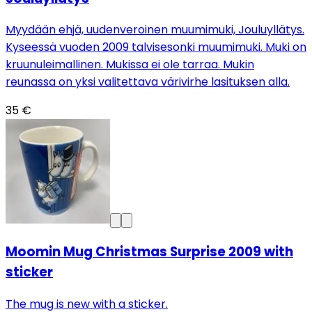
Myydään ehjä, uudenveroinen muumimuki, Jouluyllätys.
Kyseessä vuoden 2009 talvisesonki muumimuki. Muki on
kruunuleimallinen. Mukissa ei ole tarraa. Mukin
reunassa on yksi valitettava värivirhe lasituksen alla.
35 €
Moomin Mug Christmas Surprise 2009 with
sticker
The mug is new with a sticker.