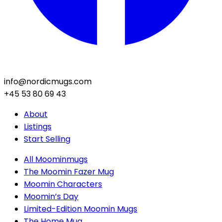
info@nordicmugs.com
+45 53 80 69 43
About
Listings
Start Selling
All Moominmugs
The Moomin Fazer Mug
Moomin Characters
Moomin’s Day
Limited-Edition Moomin Mugs
The Home Mug