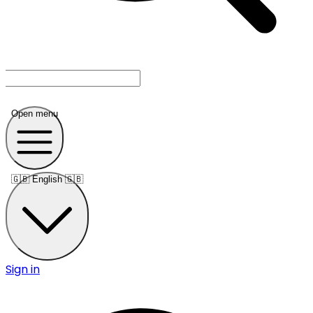
Open menu
🇬🇧
English 🇬🇧
Sign in