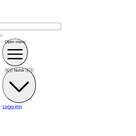
Open menu
🇳🇴
Norsk 🇳🇴
Logg inn