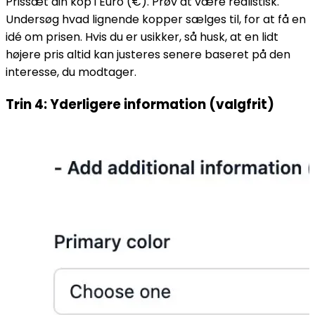
Prissæt din kop i Euro (€). Prøv at være realistisk.
Undersøg hvad lignende kopper sælges til, for at få en
idé om prisen. Hvis du er usikker, så husk, at en lidt
højere pris altid kan justeres senere baseret på den
interesse, du modtager.
Trin 4: Yderligere information (valgfrit)