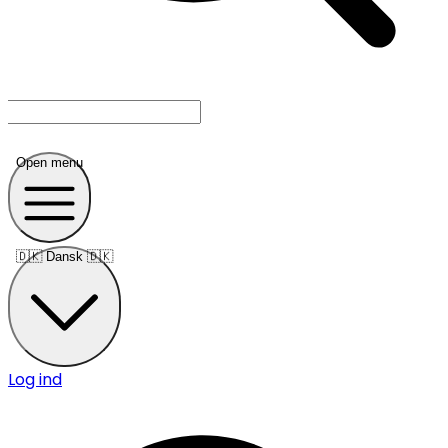
Open menu
🇩🇰
Dansk 🇩🇰
Log ind