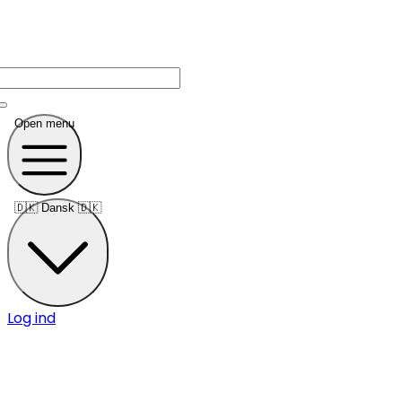
Open menu
🇩🇰
Dansk 🇩🇰
Log ind