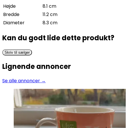
Højde
8.1 cm
Bredde
11.2 cm
Diameter
8.3 cm
Kan du godt lide dette produkt?
Skriv til sælger
Lignende annoncer
Se alle annoncer →