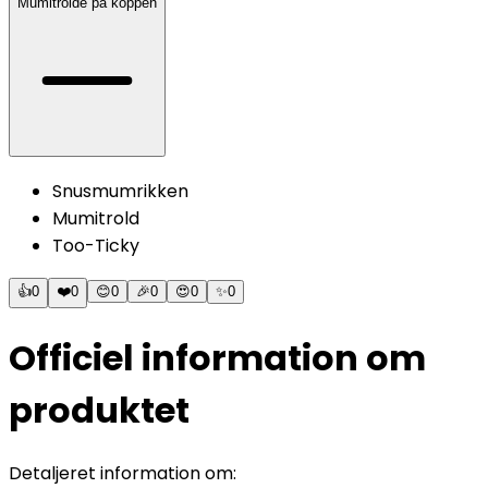
Mumitrolde på koppen
Snusmumrikken
Mumitrold
Too-Ticky
👍
0
❤️
0
😊
0
🎉
0
😍
0
✨
0
Officiel information om
produktet
Detaljeret information om: