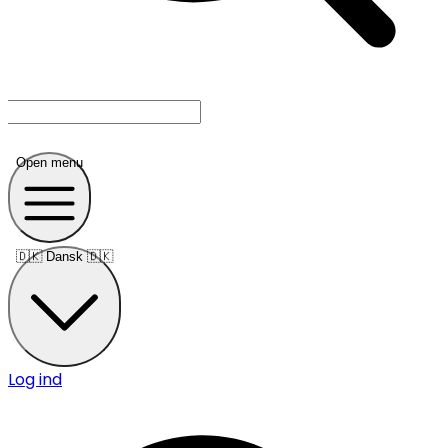
Open menu
🇩🇰
Dansk 🇩🇰
Log ind