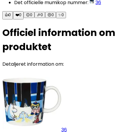
Det officielle mumikop nummer
:
36
👍
0
❤️
0
😊
0
🎉
0
😍
0
✨
0
Officiel information om
produktet
Detaljeret information om:
36