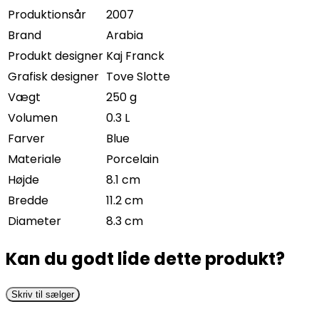
Produktionsår
2007
Brand
Arabia
Produkt designer
Kaj Franck
Grafisk designer
Tove Slotte
Vægt
250 g
Volumen
0.3 L
Farver
Blue
Materiale
Porcelain
Højde
8.1 cm
Bredde
11.2 cm
Diameter
8.3 cm
Kan du godt lide dette produkt?
Skriv til sælger