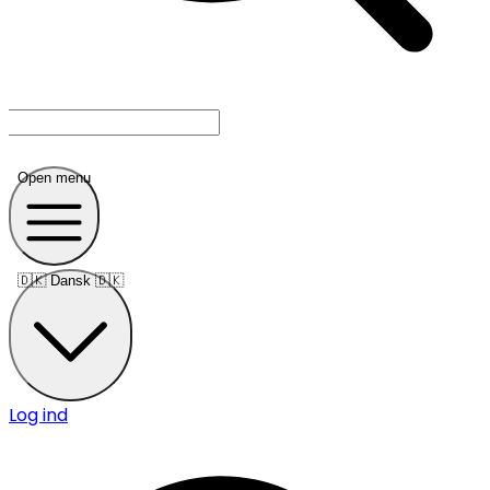
Open menu
🇩🇰
Dansk 🇩🇰
Log ind