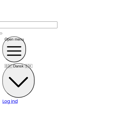
Open menu
🇩🇰
Dansk 🇩🇰
Log ind