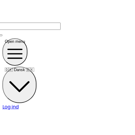
Open menu
🇩🇰
Dansk 🇩🇰
Log ind