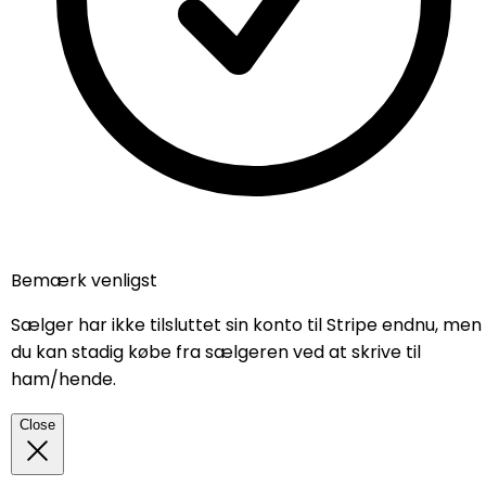
Produktinformation
746
DKK
Beskrivelse
Kom med bud .
Hel og pen
Bemærk venligst
Sælger har ikke tilsluttet sin konto til Stripe endnu, men
du kan stadig købe fra sælgeren ved at skrive til
ham/hende.
Close