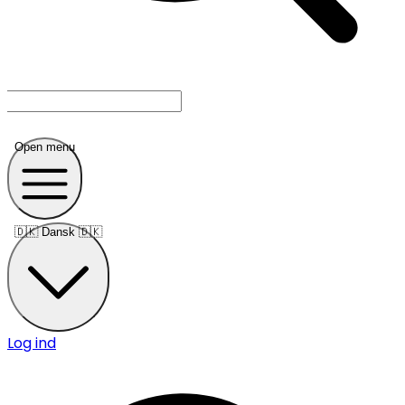
Open menu
🇩🇰
Dansk 🇩🇰
Log ind