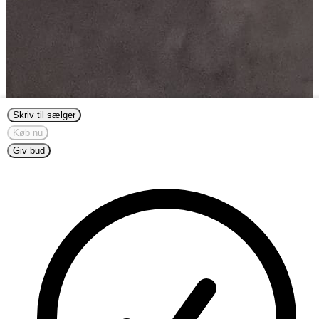
Skriv til sælger
Køb nu
Giv bud
←
→
Vis automatiske oversættelser
0
Kronemerket
mummikopp