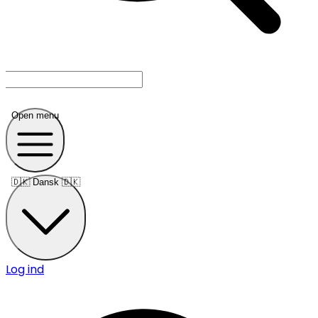
Open menu
🇩🇰
Dansk 🇩🇰
Log ind