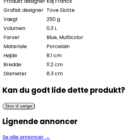
Produkt designer
Kaj Franck
Grafisk designer
Tove Slotte
Vægt
250 g
Volumen
0.3 L
Farver
Blue, Multicolor
Materiale
Porcelain
Højde
8.1 cm
Bredde
11.2 cm
Diameter
8.3 cm
Kan du godt lide dette produkt?
Skriv til sælger
Lignende annoncer
Se alle annoncer →