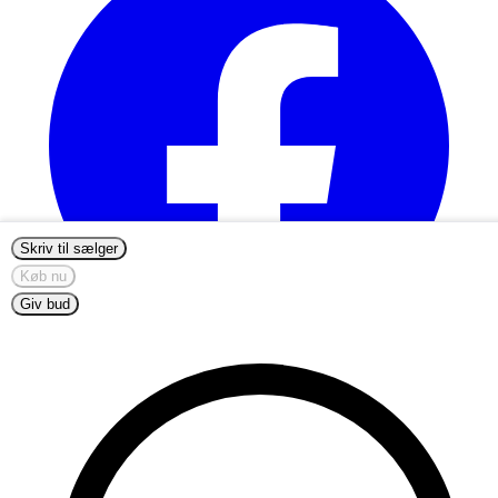
Skriv til sælger
Køb nu
Giv bud
info@nordicmugs.com
+45 53 80 69 43