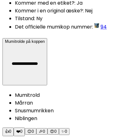
Kommer med en etiket?
:
Ja
Kommer i en original æske?
:
Nej
Tilstand
:
Ny
Det officielle mumikop nummer
:
94
Mumitrolde på koppen
Mumitrold
Mårran
Snusmumrikken
Niblingen
👍
0
❤️
0
😊
0
🎉
0
😍
0
✨
0