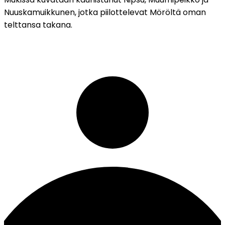
Nuuskamuikkunen, jotka piilottelevat Möröltä oman
telttansa takana.