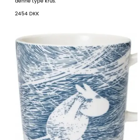
denne type krus.
2454
DKK