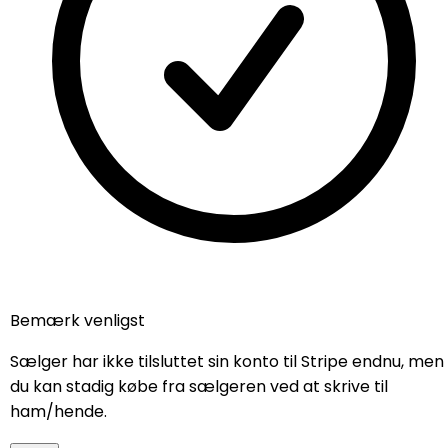
Om os
Annoncer
Begynd at sælge
Mumi kopper oversigt
Mumi Fazer-kruset
Mumitroldene karakterer
Mumidagen
Mumi krus limited edition
Hjem-kruset
Sådan opretter du en annonce
Vilkår
Privatlivspolitik
Bemærk venligst
Returpolitik
Sælger har ikke tilsluttet sin konto til Stripe endnu, men
© 2026
Alle rettigheder forbeholdes
| Nordic KVFD ApS.
du kan stadig købe fra sælgeren ved at skrive til
|
CVR:
DK44894572 | info@nordicmugs.com | +45 53
ham/hende.
80 69 43 | Rathsacksvej 4, 1862 Frederiksberg C,