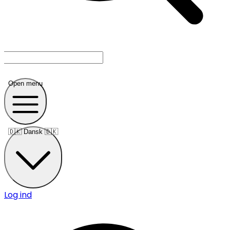
Open menu
🇩🇰
Dansk 🇩🇰
Log ind