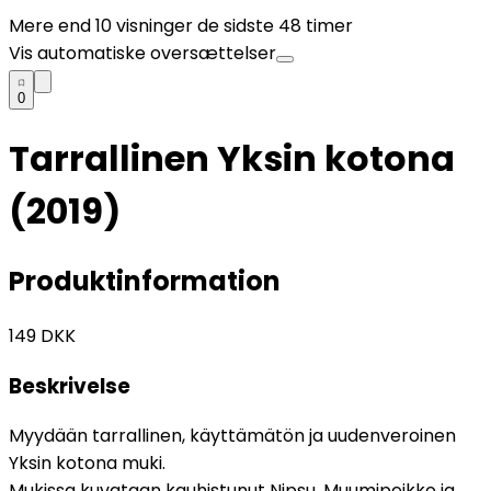
Mere end
10
visninger de sidste 48 timer
Vis automatiske oversættelser
0
Tarrallinen Yksin kotona
(2019)
Produktinformation
149
DKK
Beskrivelse
Myydään tarrallinen, käyttämätön ja uudenveroinen
Yksin kotona muki.
Mukissa kuvataan kauhistunut Nipsu, Muumipeikko ja