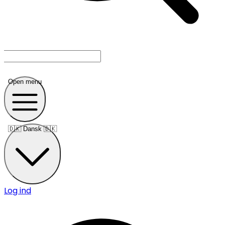
Open menu
🇩🇰
Dansk 🇩🇰
Log ind