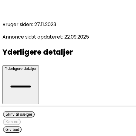
Bruger siden:
27.11.2023
Annonce sidst opdateret:
22.09.2025
Yderligere detaljer
Yderligere detaljer
Kommer med en etiket?
:
Nej
Skriv til sælger
Kommer i en original æske?
:
Nej
Køb nu
Tilstand
:
Ny
Giv bud