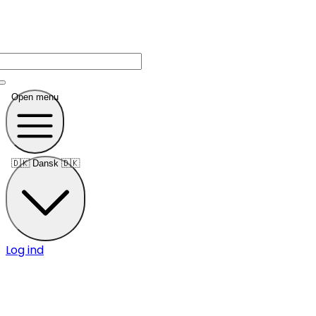
Open menu
🇩🇰
Dansk 🇩🇰
Log ind