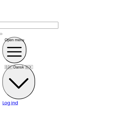
Open menu
🇩🇰
Dansk 🇩🇰
Log ind