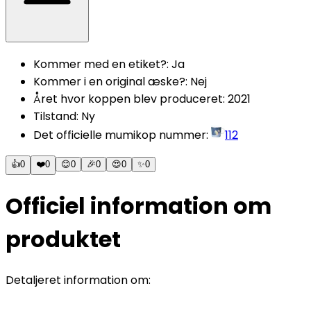
Kommer med en etiket?
:
Ja
Kommer i en original æske?
:
Nej
Året hvor koppen blev produceret
:
2021
Tilstand
:
Ny
Det officielle mumikop nummer
:
112
👍
0
❤️
0
😊
0
🎉
0
😍
0
✨
0
Officiel information om
produktet
Detaljeret information om: