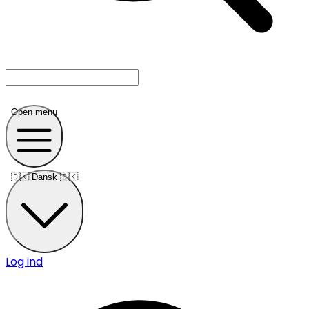
Open menu
🇩🇰
Dansk 🇩🇰
Log ind