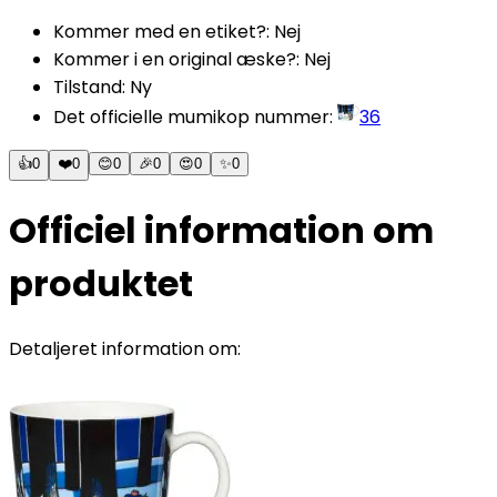
Kommer med en etiket?
:
Nej
Kommer i en original æske?
:
Nej
Tilstand
:
Ny
Det officielle mumikop nummer
:
36
👍
0
❤️
0
😊
0
🎉
0
😍
0
✨
0
Officiel information om
produktet
Detaljeret information om: