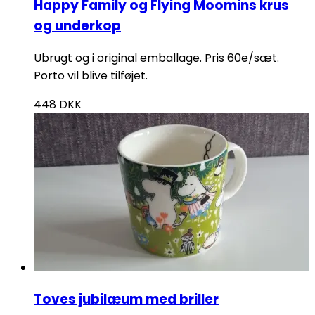
Happy Family og Flying Moomins krus
og underkop
Ubrugt og i original emballage. Pris 60e/sæt.
Porto vil blive tilføjet.
448
DKK
Toves jubilæum med briller