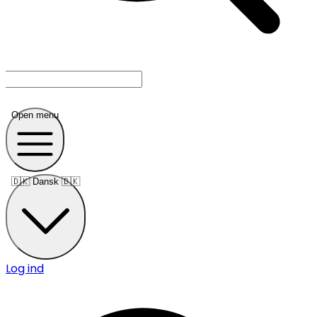
Open menu
🇩🇰
Dansk 🇩🇰
Log ind