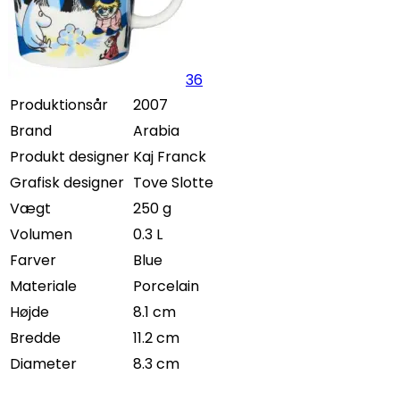
36
Produktionsår
2007
Brand
Arabia
Produkt designer
Kaj Franck
Grafisk designer
Tove Slotte
Vægt
250 g
Volumen
0.3 L
Farver
Blue
Materiale
Porcelain
Højde
8.1 cm
Bredde
11.2 cm
Diameter
8.3 cm