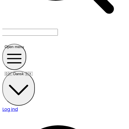
Open menu
🇩🇰
Dansk 🇩🇰
Log ind