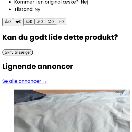
Kommer i en original æske?
:
Nej
Tilstand
:
Ny
👍
0
❤️
0
😊
0
🎉
0
😍
0
✨
0
Kan du godt lide dette produkt?
Skriv til sælger
Lignende annoncer
Se alle annoncer →