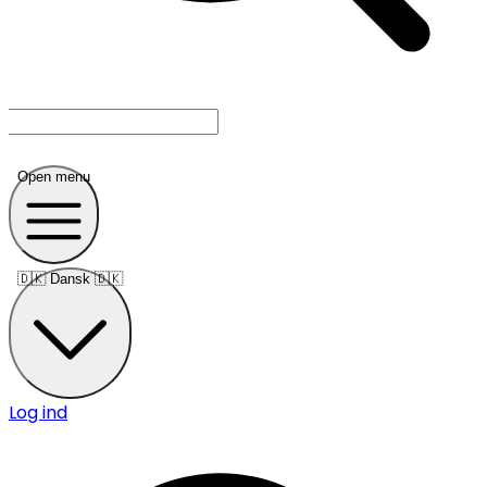
Open menu
🇩🇰
Dansk 🇩🇰
Log ind