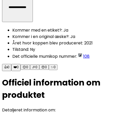
Kommer med en etiket?
:
Ja
Kommer i en original æske?
:
Ja
Året hvor koppen blev produceret
:
2021
Tilstand
:
Ny
Det officielle mumikop nummer
:
108
👍
0
❤️
0
😊
0
🎉
0
😍
0
✨
0
Officiel information om
produktet
Detaljeret information om: