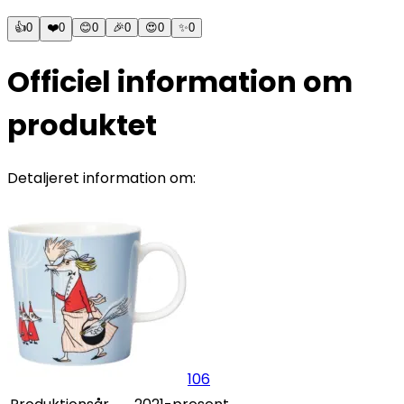
👍
0
❤️
0
😊
0
🎉
0
😍
0
✨
0
Officiel information om
produktet
Detaljeret information om:
106