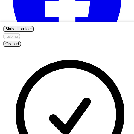
Skriv til sælger
Køb nu
Giv bud
info@nordicmugs.com
+45 53 80 69 43
Om os
Annoncer
Begynd at sælge
Mumi kopper oversigt
Mumi Fazer-kruset