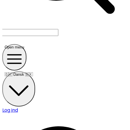
Open menu
🇩🇰
Dansk 🇩🇰
Log ind