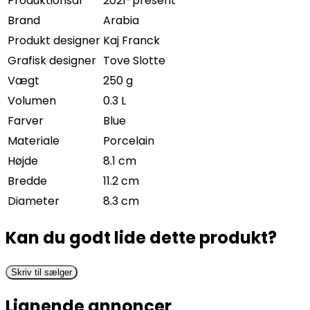
Produktionsår
2021-present
Brand
Arabia
Produkt designer
Kaj Franck
Grafisk designer
Tove Slotte
Vægt
250 g
Volumen
0.3 L
Farver
Blue
Materiale
Porcelain
Højde
8.1 cm
Bredde
11.2 cm
Diameter
8.3 cm
Kan du godt lide dette produkt?
Skriv til sælger
Lignende annoncer