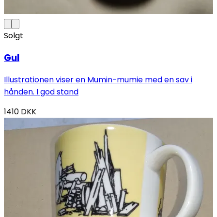
Solgt
Gul
Illustrationen viser en Mumin-mumie med en sav i
hånden. I god stand
1410
DKK