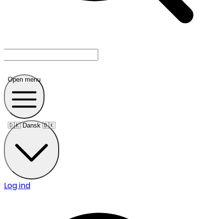
Open menu
🇩🇰
Dansk 🇩🇰
Log ind