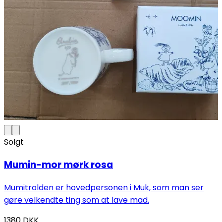
Solgt
Mumin-mor mørk rosa
Mumitrolden er hovedpersonen i Muk, som man ser
gøre velkendte ting som at lave mad.
1380
DKK