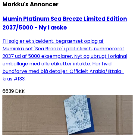
Markku's
Annoncer
Mumin Platinum Sea Breeze Limited Edition
2037/5000 - Ny i æske
Til salg er et sjældent, begrænset oplag af
Muminkruset 'Sea Breeze' i platinfinish, nummereret
2037 ud af 5000 eksemplarer. Nyt og ubrugt i original
emballage med alle etiketter intakte. Har hvid
bundfarve med blå detaljer. Officielt Arabia/Iittala-
krus #133.
6639
DKK