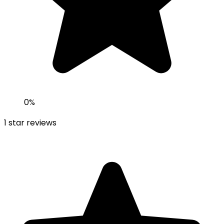
0
%
1
star reviews