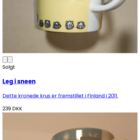
Solgt
Leg i sneen
Dette kronede krus er fremstillet i Finland i 2011.
239
DKK