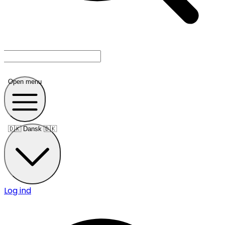
Open menu
🇩🇰
Dansk 🇩🇰
Log ind