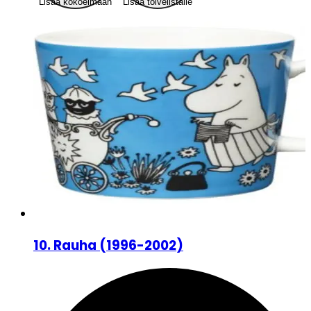
Lisää kokoelmaan
Lisää toivelistalle
10
.
Rauha
(
1996-2002
)