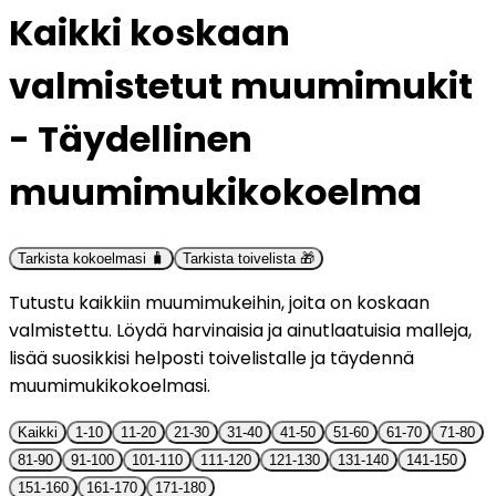
Kaikki koskaan
valmistetut muumimukit
- Täydellinen
muumimukikokoelma
Tarkista kokoelmasi 🧳
Tarkista toivelista 🎁
Tutustu kaikkiin muumimukeihin, joita on koskaan
valmistettu. Löydä harvinaisia ja ainutlaatuisia malleja,
lisää suosikkisi helposti toivelistalle ja täydennä
muumimukikokoelmasi.
Kaikki
1-10
11-20
21-30
31-40
41-50
51-60
61-70
71-80
81-90
91-100
101-110
111-120
121-130
131-140
141-150
151-160
161-170
171-180