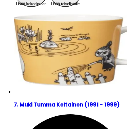
Lisää kokoelmaan
Lisää toivelistalle
7
.
Muki Tumma Keltainen
(
1991 - 1999
)