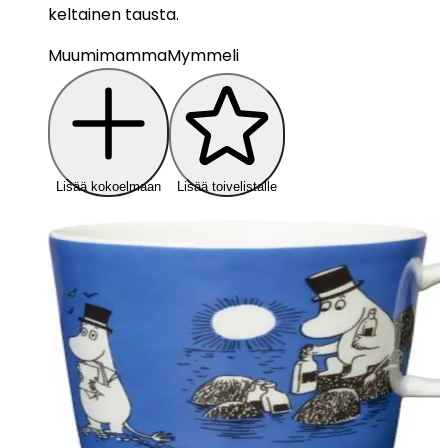
keltainen tausta.
Muumimamma
Mymmeli
Lisää kokoelmaan
Lisää toivelistalle