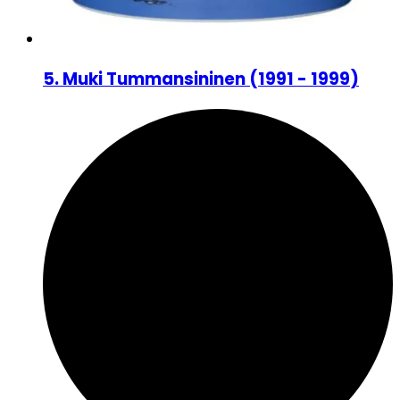
5
.
Muki Tummansininen
(
1991 - 1999
)