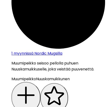
1
myynnissä Nordic Mugsilla
Muumipeikko seisoo pellolla puhuen
Nuuskamuikkuselle, joka veistää puuvenettä.
Muumipeikko
Nuuskamuikkunen