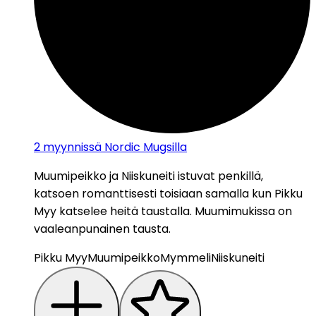
2
myynnissä Nordic Mugsilla
Muumipeikko ja Niiskuneiti istuvat penkillä,
katsoen romanttisesti toisiaan samalla kun Pikku
Myy katselee heitä taustalla. Muumimukissa on
vaaleanpunainen tausta.
Pikku Myy
Muumipeikko
Mymmeli
Niiskuneiti