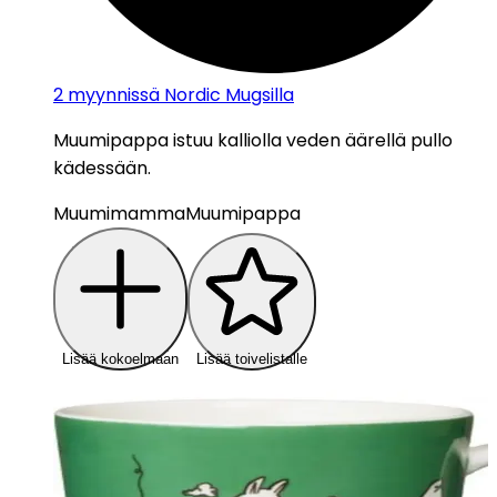
2
myynnissä Nordic Mugsilla
Muumipappa istuu kalliolla veden äärellä pullo
kädessään.
Muumimamma
Muumipappa
Lisää kokoelmaan
Lisää toivelistalle