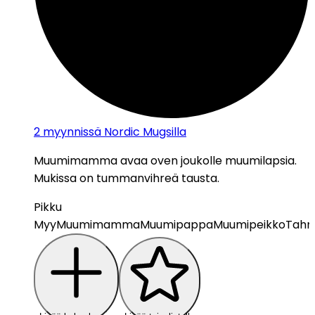
2
myynnissä Nordic Mugsilla
Muumimamma avaa oven joukolle muumilapsia.
Mukissa on tummanvihreä tausta.
Pikku
Myy
Muumimamma
Muumipappa
Muumipeikko
Tahm