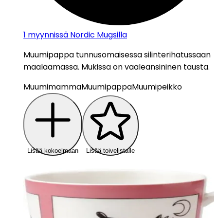
1
myynnissä Nordic Mugsilla
Muumipappa tunnusomaisessa silinterihatussaan
maalaamassa. Mukissa on vaaleansininen tausta.
Muumimamma
Muumipappa
Muumipeikko
Lisää kokoelmaan
Lisää toivelistalle