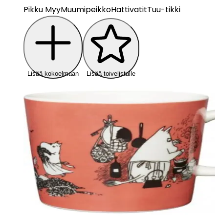
Pikku Myy
Muumipeikko
Hattivatit
Tuu-tikki
Lisää kokoelmaan
Lisää toivelistalle