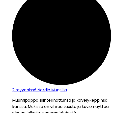
2
myynnissä Nordic Mugsilla
Muumipappa silinterihattunsa ja kävelykeppinsä
kanssa. Mukissa on vihreä tausta ja kuvio näyttää
olevan leikattu sanomalehdestä.