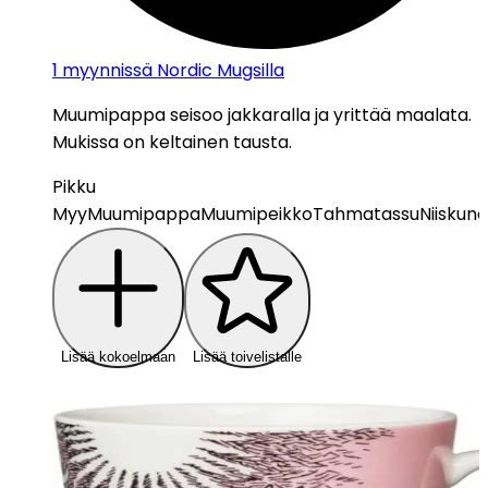
1
myynnissä Nordic Mugsilla
Muumipappa seisoo jakkaralla ja yrittää maalata.
Mukissa on keltainen tausta.
Pikku
Myy
Muumipappa
Muumipeikko
Tahmatassu
Niiskunei
Lisää kokoelmaan
Lisää toivelistalle