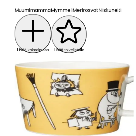
Muumimamma
Mymmeli
Merirosvot
Niiskuneiti
Lisää kokoelmaan
Lisää toivelistalle