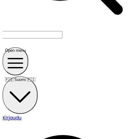
Open menu
🇫🇮
Suomi 🇫🇮
Kirjaudu