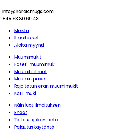
info@nordicmugs.com
+45 53 80 69 43
Meistä
Ilmoitukset
Aloita myynti
Muumimukit
Fazer-muumimuki
Muumihahmot
Muumin päivä
Rajoitetun erän muumimukit
Koti-muki
Näin luot ilmoituksen
Ehdot
Tietosuojakäytäntö
Palautuskäytäntö