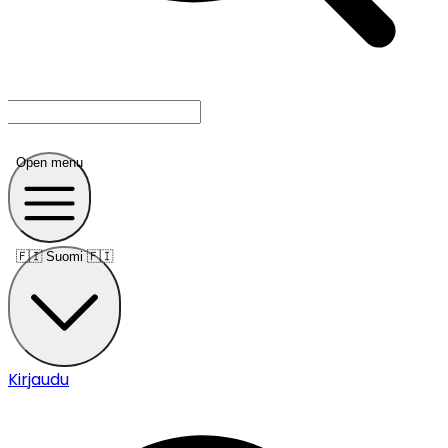
Open menu
🇫🇮
Suomi 🇫🇮
Kirjaudu