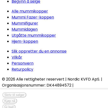
Begynn å selge
Alle mummikopper
Mummi Fazer-koppen
Mummifigurer
Mummidagen
Utgåtte mummikopper
Hjem-koppen
Slik oppretter du en annonse
Vilkår
Personvern
Returpolicy
© 2026
Alle rettigheter reservert
| Nordic KVFD ApS. |
Organisasjonsnummer:
DK44894572 |
info@nordicmugs.com | +45 53 80 69 43 | Rathsacksvej
Skriv til selger
4, 1862 Frederiksberg C,
Danmark
Kjøp nå
Built fast using
Prometora
Gi bud