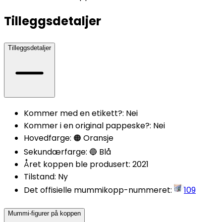
Tilleggsdetaljer
Tilleggsdetaljer
Kommer med en etikett?
:
Nei
Kommer i en original pappeske?
:
Nei
Hovedfarge
:
🟠 Oransje
Sekundærfarge
:
🔵 Blå
Året koppen ble produsert
:
2021
Tilstand
:
Ny
Det offisielle mummikopp-nummeret
:
109
Mummi-figurer på koppen