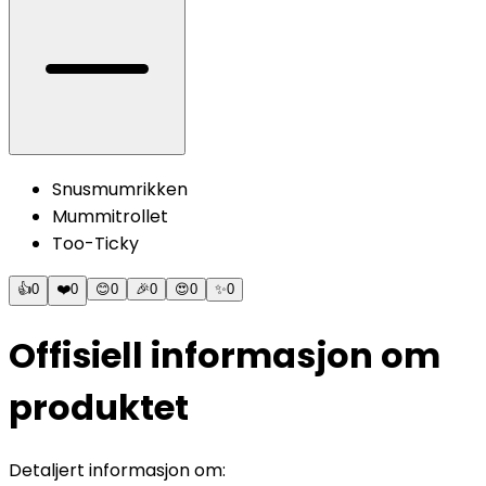
Snusmumrikken
Mummitrollet
Too-Ticky
👍
0
❤️
0
😊
0
🎉
0
😍
0
✨
0
Offisiell informasjon om
produktet
Detaljert informasjon om: