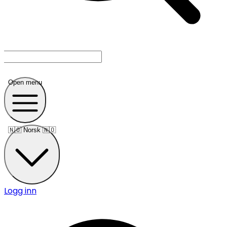
Open menu
🇳🇴
Norsk 🇳🇴
Logg inn