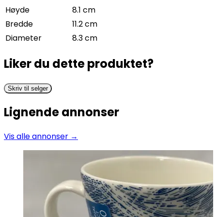
Høyde
8.1 cm
Bredde
11.2 cm
Diameter
8.3 cm
Liker du dette produktet?
Skriv til selger
Lignende annonser
Vis alle annonser →