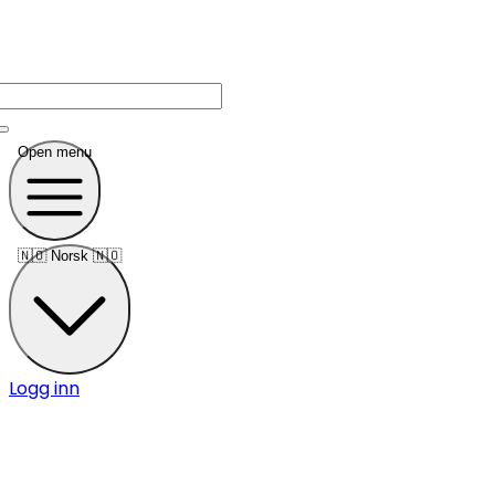
Open menu
🇳🇴
Norsk 🇳🇴
Logg inn