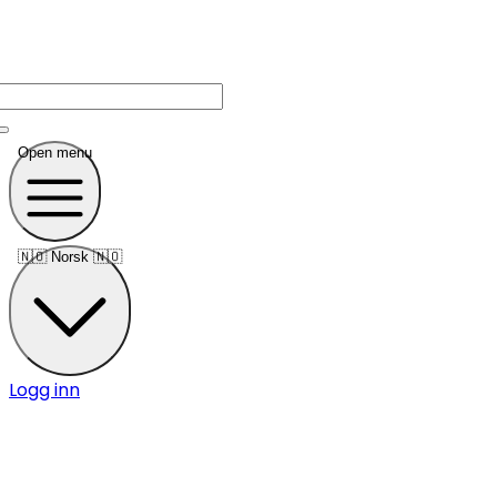
Open menu
🇳🇴
Norsk 🇳🇴
Logg inn