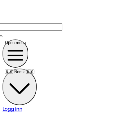
Open menu
🇳🇴
Norsk 🇳🇴
Logg inn