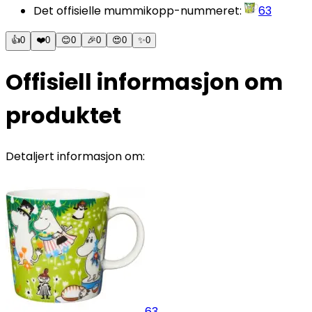
Det offisielle mummikopp-nummeret
:
63
👍
0
❤️
0
😊
0
🎉
0
😍
0
✨
0
Offisiell informasjon om
produktet
Detaljert informasjon om:
63