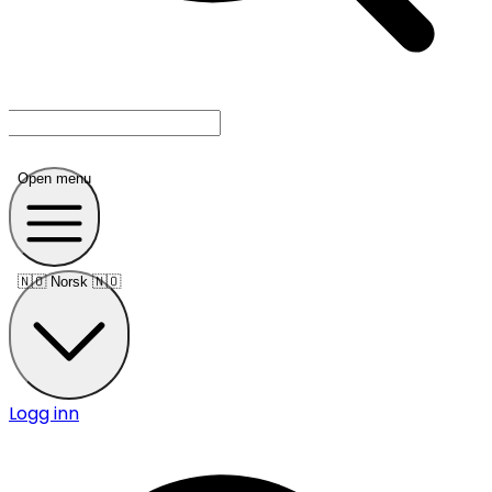
Open menu
🇳🇴
Norsk 🇳🇴
Logg inn