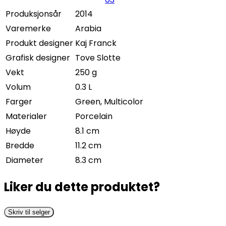
Produksjonsår
2014
Varemerke
Arabia
Produkt designer
Kaj Franck
Grafisk designer
Tove Slotte
Vekt
250 g
Volum
0.3 L
Farger
Green, Multicolor
Materialer
Porcelain
Høyde
8.1 cm
Bredde
11.2 cm
Diameter
8.3 cm
Liker du dette produktet?
Skriv til selger