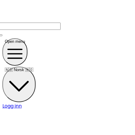
Open menu
🇳🇴
Norsk 🇳🇴
Logg inn