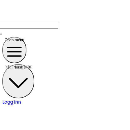
Open menu
🇳🇴
Norsk 🇳🇴
Logg inn