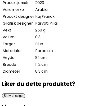
Produksjonsår
2023
Varemerke
Arabia
Produkt designer
Kaj Franck
Grafisk designer
Parvati Pillai
Vekt
250 g
Volum
0.3 L
Farger
Blue
Materialer
Porcelain
Høyde
8.1 cm
Bredde
11.2 cm
Diameter
8.3 cm
Liker du dette produktet?
Skriv til selger