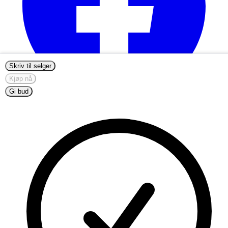
Skriv til selger
Kjøp nå
Gi bud
info@nordicmugs.com
+45 53 80 69 43
Om oss
Annonser
Begynn å selge
Alle mummikopper
Mummi Fazer-koppen