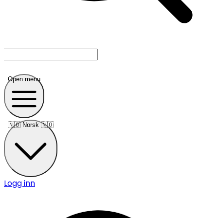
Open menu
🇳🇴
Norsk 🇳🇴
Logg inn