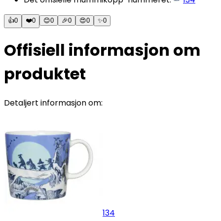
👍
0
❤️
0
😊
0
🎉
0
😍
0
✨
0
Offisiell informasjon om
produktet
Detaljert informasjon om:
134