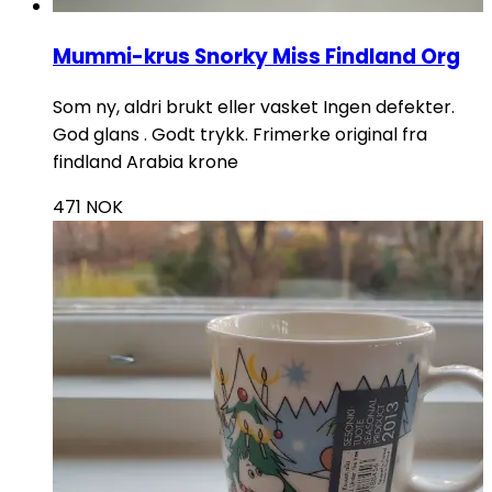
Mummi-krus Snorky Miss Findland Org
Som ny, aldri brukt eller vasket Ingen defekter.
God glans . Godt trykk. Frimerke original fra
findland Arabia krone
471
NOK