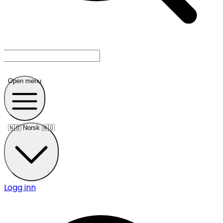
Open menu
🇳🇴
Norsk 🇳🇴
Logg inn