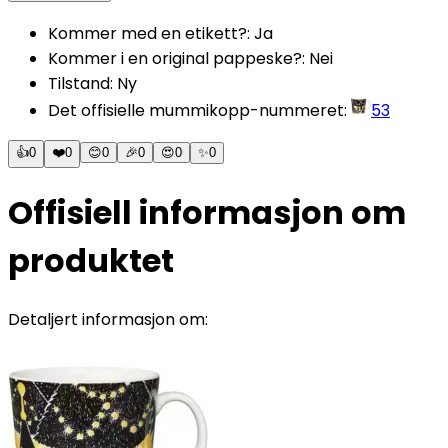
Kommer med en etikett?
:
Ja
Kommer i en original pappeske?
:
Nei
Tilstand
:
Ny
Det offisielle mummikopp-nummeret
:
53
👍
0
❤️
0
😊
0
🎉
0
😍
0
✨
0
Offisiell informasjon om
produktet
Detaljert informasjon om: