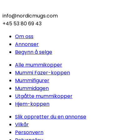
info@nordicmugs.com
+45 53 80 69 43
Om oss
Annonser
Begynn å selge
Alle mummikopper
Mummi Fazer-koppen
Mummifigurer
Mummidagen
Utgåtte mummikopper
Hjem-koppen
Slik oppretter du en annonse
Vilkår
Personvern