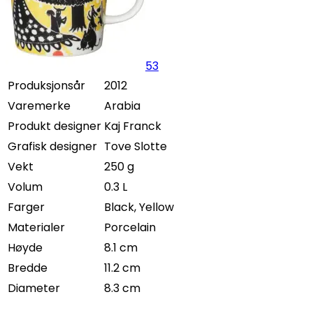
53
Produksjonsår
2012
Varemerke
Arabia
Produkt designer
Kaj Franck
Grafisk designer
Tove Slotte
Vekt
250 g
Volum
0.3 L
Farger
Black, Yellow
Materialer
Porcelain
Høyde
8.1 cm
Bredde
11.2 cm
Diameter
8.3 cm