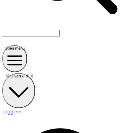
Open menu
🇳🇴
Norsk 🇳🇴
Logg inn