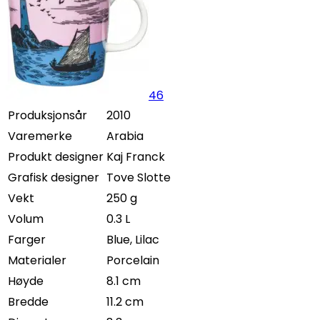
46
Produksjonsår
2010
Varemerke
Arabia
Produkt designer
Kaj Franck
Grafisk designer
Tove Slotte
Vekt
250 g
Volum
0.3 L
Farger
Blue, Lilac
Materialer
Porcelain
Høyde
8.1 cm
Bredde
11.2 cm