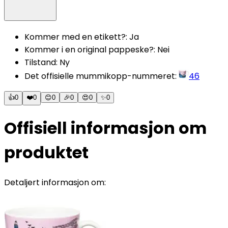
Kommer med en etikett?
:
Ja
Kommer i en original pappeske?
:
Nei
Tilstand
:
Ny
Det offisielle mummikopp-nummeret
:
46
👍
0
❤️
0
😊
0
🎉
0
😍
0
✨
0
Offisiell informasjon om
produktet
Detaljert informasjon om: