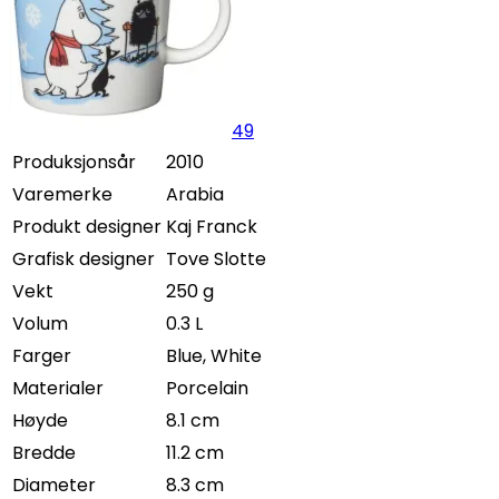
49
Produksjonsår
2010
Varemerke
Arabia
Produkt designer
Kaj Franck
Grafisk designer
Tove Slotte
Vekt
250 g
Volum
0.3 L
Farger
Blue, White
Materialer
Porcelain
Høyde
8.1 cm
Bredde
11.2 cm
Diameter
8.3 cm