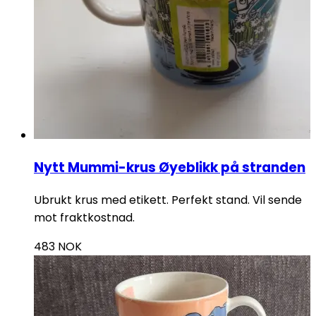
Nytt Mummi-krus Øyeblikk på stranden
Ubrukt krus med etikett. Perfekt stand. Vil sende
mot fraktkostnad.
483
NOK