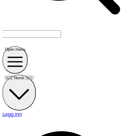
Open menu
🇳🇴
Norsk 🇳🇴
Logg inn