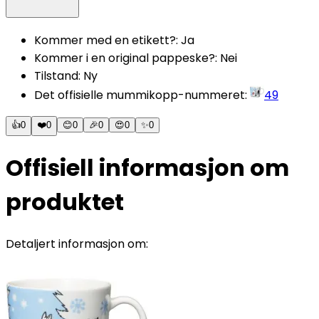
Kommer med en etikett?
:
Ja
Kommer i en original pappeske?
:
Nei
Tilstand
:
Ny
Det offisielle mummikopp-nummeret
:
49
👍
0
❤️
0
😊
0
🎉
0
😍
0
✨
0
Offisiell informasjon om
produktet
Detaljert informasjon om: