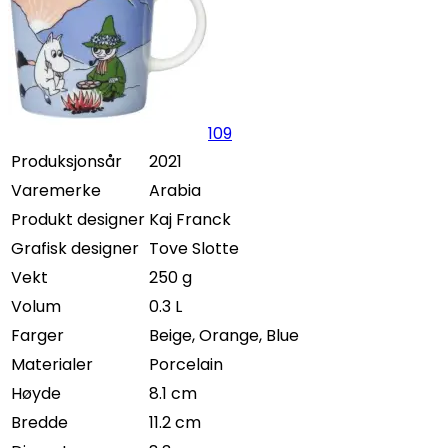
109
Produksjonsår
2021
Varemerke
Arabia
Produkt designer
Kaj Franck
Grafisk designer
Tove Slotte
Vekt
250 g
Volum
0.3 L
Farger
Beige, Orange, Blue
Materialer
Porcelain
Høyde
8.1 cm
Bredde
11.2 cm