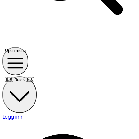
Open menu
🇳🇴
Norsk 🇳🇴
Logg inn