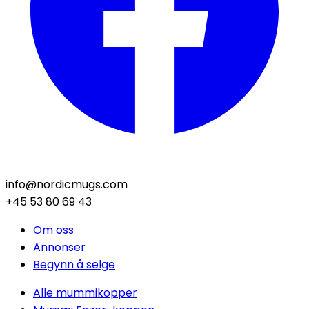
info@nordicmugs.com
+45 53 80 69 43
Om oss
Annonser
Begynn å selge
Alle mummikopper