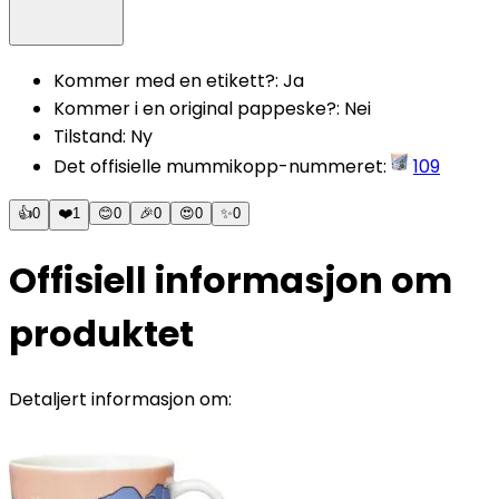
Kommer med en etikett?
:
Ja
Kommer i en original pappeske?
:
Nei
Tilstand
:
Ny
Det offisielle mummikopp-nummeret
:
109
👍
0
❤️
1
😊
0
🎉
0
😍
0
✨
0
Offisiell informasjon om
produktet
Detaljert informasjon om: