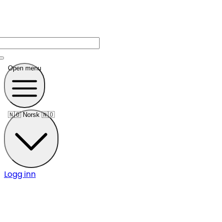
Open menu
🇳🇴
Norsk 🇳🇴
Logg inn