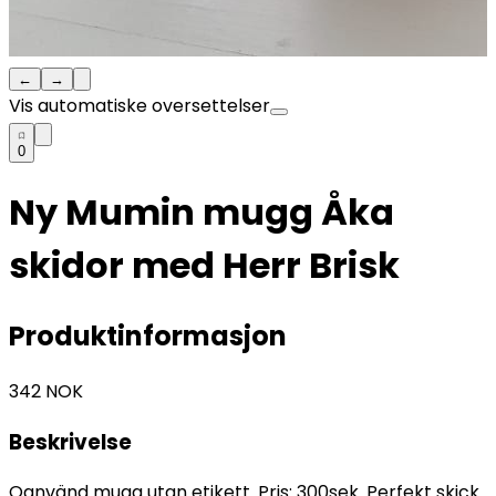
←
→
Vis automatiske oversettelser
0
Ny Mumin mugg Åka
skidor med Herr Brisk
Produktinformasjon
342
NOK
Beskrivelse
Oanvänd mugg utan etikett. Pris: 300sek. Perfekt skick.