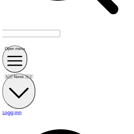
Open menu
🇳🇴
Norsk 🇳🇴
Logg inn