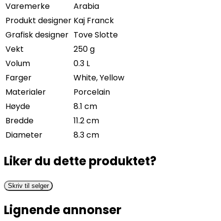
Varemerke
Arabia
Produkt designer
Kaj Franck
Grafisk designer
Tove Slotte
Vekt
250 g
Volum
0.3 L
Farger
White, Yellow
Materialer
Porcelain
Høyde
8.1 cm
Bredde
11.2 cm
Diameter
8.3 cm
Liker du dette produktet?
Skriv til selger
Lignende annonser