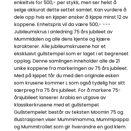
enkeltvis for 500,- per stykk, men ser helst å
selge akkurat dette settet samlet. Kan vurdere å
dele opp hvis en kjøper ønsker å kjøpe minst 12 av
koppene. Enhetspris vil da være 500,- ---
Jubileumskrus i anledning 75 års jubileet av
Mummidalen og alle dens kjente og kjære
karakterer. Alle jubileumskrusene har et
eksklusivt gullstempel som er laget i et begrenset
opplag. Denne samlingen inneholder alle de 21
unike koppene fra markeringen av 75 års jubileet.
Med på kjøpet får du med den originale esken
som krusene kommer i, som også tydelig har sitt
særpreg fra 75 års jubileet. For å markere 75-
årsjubileet lanserer Arabia en utgave av
klassikerkrusene med et gullstempel.
Gullstempelet består av teksten Moomin 75 og
illustrasjonen viser Mummimamma, Mummipappa
og Mummitrollet som gir hverandre en god klem.