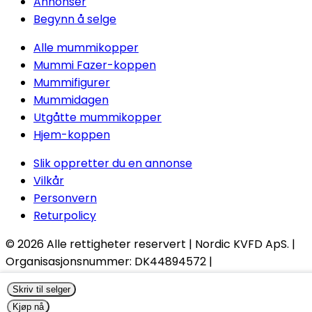
Annonser
Begynn å selge
Alle mummikopper
Mummi Fazer-koppen
Mummifigurer
Mummidagen
Utgåtte mummikopper
Hjem-koppen
Slik oppretter du en annonse
Vilkår
Personvern
Returpolicy
© 2026
Alle rettigheter reservert
| Nordic KVFD ApS. |
Organisasjonsnummer:
DK44894572 |
info@nordicmugs.com | +45 53 80 69 43 | Rathsacksvej
Skriv til selger
4, 1862 Frederiksberg C,
Danmark
Kjøp nå