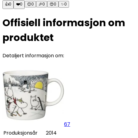
👍
0
❤️
0
😊
0
🎉
0
😍
0
✨
0
Offisiell informasjon om
produktet
Detaljert informasjon om:
67
Produksjonsår
2014