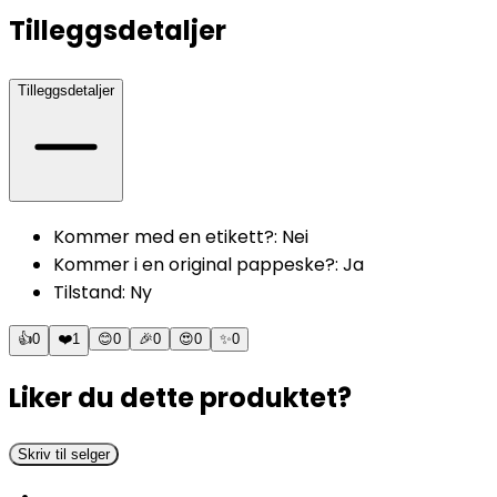
Tilleggsdetaljer
Tilleggsdetaljer
Kommer med en etikett?
:
Nei
Kommer i en original pappeske?
:
Ja
Tilstand
:
Ny
👍
0
❤️
1
😊
0
🎉
0
😍
0
✨
0
Liker du dette produktet?
Skriv til selger