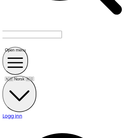
Open menu
🇳🇴
Norsk 🇳🇴
Logg inn