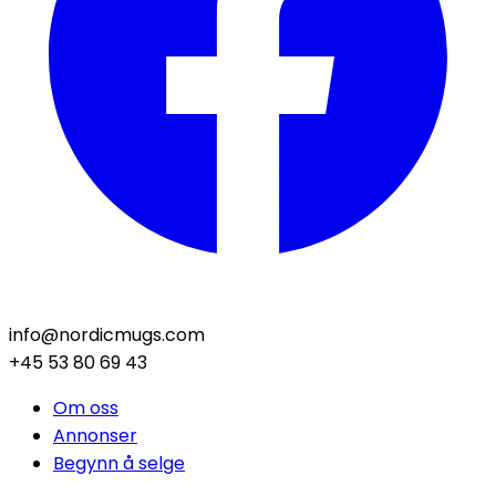
info@nordicmugs.com
+45 53 80 69 43
Om oss
Annonser
Begynn å selge