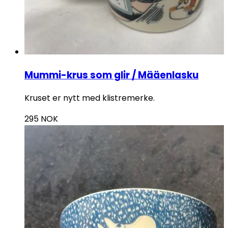
Mummi-krus som glir / Määenlasku
Kruset er nytt med klistremerke.
295
NOK