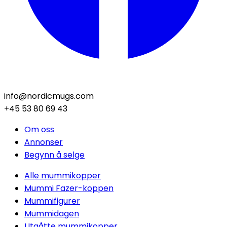
info@nordicmugs.com
+45 53 80 69 43
Om oss
Annonser
Begynn å selge
Alle mummikopper
Mummi Fazer-koppen
Mummifigurer
Mummidagen
Utgåtte mummikopper