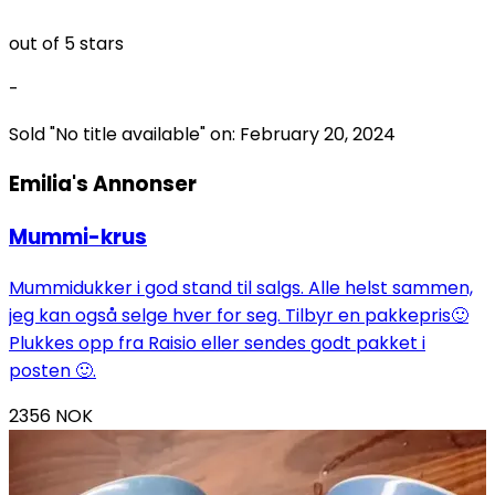
out of 5 stars
-
Sold "
No title available
" on:
February 20, 2024
Emilia's
Annonser
Mummi-krus
Mummidukker i god stand til salgs. Alle helst sammen,
jeg kan også selge hver for seg. Tilbyr en pakkepris🙂
Plukkes opp fra Raisio eller sendes godt pakket i
posten 🙂.
2356
NOK