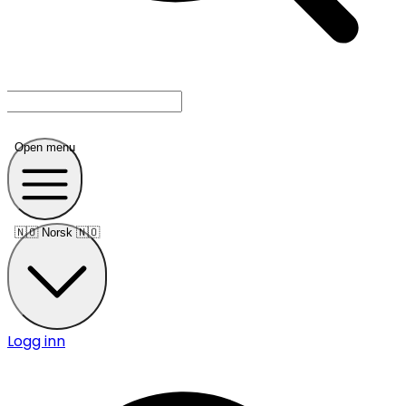
Open menu
🇳🇴
Norsk 🇳🇴
Logg inn