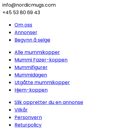
info@nordicmugs.com
+45 53 80 69 43
Om oss
Annonser
Begynn å selge
Alle mummikopper
Mummi Fazer-koppen
Mummifigurer
Mummidagen
Utgåtte mummikopper
Hjem-koppen
Slik oppretter du en annonse
Vilkår
Personvern
Returpolicy