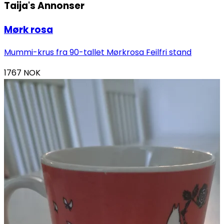
Taija's
Annonser
Mørk rosa
Mummi-krus fra 90-tallet Mørkrosa Feilfri stand
1767
NOK