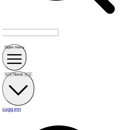
Open menu
🇳🇴
Norsk 🇳🇴
Logg inn